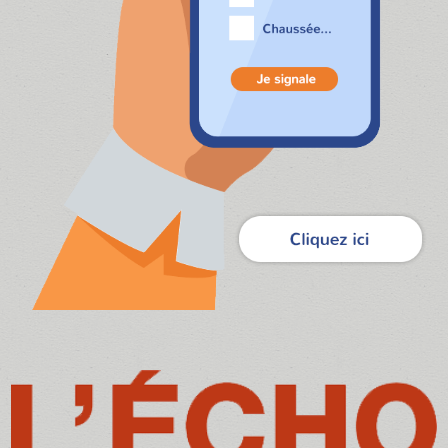
Courville-sur-Eure accueille le Royal Doner : nouvelle vie