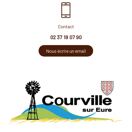
Projet artistique à Courville-sur-Eure : 44 élèves créent
des chorégraphies avec Laurane Ligneau
Contact
11/07/2026
Quarante-quatre élèves
02 37 18 07 90
des classes de CP et CP-
CE1 de l’école élémentaire
Nous écrire un email
du Chemin Vert, à
Courville-sur-Eure, ont
participé à un...
À Courville-sur-Eure, la route D114 transformée pour vélos
et piétons : premiers retours sur l'expérimentation
09/07/2026
La salle de la Madeleine, à
Courville-sur-Eure, a
accueilli une vingtaine de