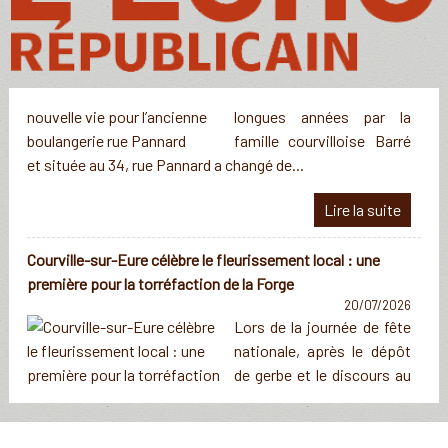
pour l’ancienne boulangerie rue Pannard
29/07/2026
L’ancienne boulangerie-
pâtisserie tenue durant de
longues années par la
famille courvilloise Barré
et située au 34, rue Pannard a changé de...
Courville-sur-Eure célèbre le fleurissement local : une
première pour la torréfaction de la Forge
20/07/2026
Lors de la journée de fête
nationale, après le dépôt
de gerbe et le discours au
monument au morts situé
rue du 19 mars 1962, le cortège...