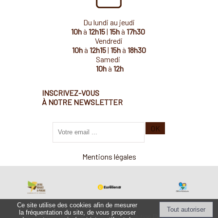
Du lundi au jeudi
10h
à
12h15
|
15h
à
17h30
Vendredi
10h
à
12h15
|
15h
à
18h30
Samedi
10h
à
12h
INSCRIVEZ-VOUS
À NOTRE NEWSLETTER
Saisissez
OK
votre
adresse
email
Mentions légales
(obligatoire)
Ce site utilise des cookies afin de mesurer
la fréquentation du site, de vous proposer
Site commercialisé par Centre France Solution Pro
-
Création et