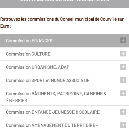
Retrouvez les commissions du Conseil municipal de Courville sur
Eure :
Commission FINANCES
Commission CULTURE
Présidente
Commission URBANISME, ADAP
Présidente
Laurence HUARD
Commission SPORT et MONDE ASSOCIATIF
Président
Sylvie GAREL
Commission BÂTIMENTS, PATRIMOINE, CAMPING &
Président
Richard
PÉPIN
ÉNERGIES
Commission ENFANCE JEUNESSE & SCOLAIRE
Christian VASSEUR
Président
Membres :
Membres :
Commission AMÉNAGEMENT DU TERRITOIRE -