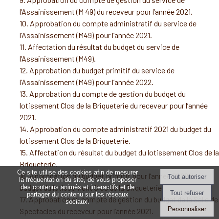
l’Assainissement (M 49) du receveur pour l’année 2021.
10. Approbation du compte administratif du service de
l’Assainissement (M49) pour l’année 2021.
11. Affectation du résultat du budget du service de
l’Assainissement (M49).
12. Approbation du budget primitif du service de
l’Assainissement (M49) pour l’année 2022.
13. Approbation du compte de gestion du budget du
lotissement Clos de la Briqueterie du receveur pour l’année
2021.
14. Approbation du compte administratif 2021 du budget du
lotissement Clos de la Briqueterie.
15. Affectation du résultat du budget du lotissement Clos de la
Briqueterie.
Ce site utilise des cookies afin de mesurer
16. Approbation du budget primitif pour l’année 2022 du
la fréquentation du site, de vous proposer
budget du lotissement Clos de la Briqueterie.
des contenus animés et interactifs et de
partager du contenu sur les réseaux
17. Approbation du compte de gestion du budget de la Salle de
sociaux.
Personnaliser
Spectacles du receveur pour l’année 2021.