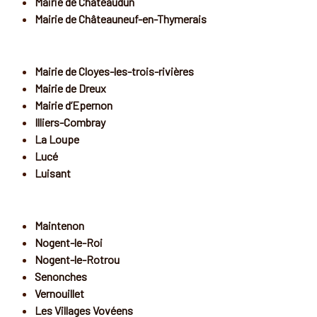
Mairie de Chateaudun
Mairie de Châteauneuf-en-Thymerais
Mairie de Cloyes-les-trois-rivières
Mairie de Dreux
Mairie d’Epernon
Illiers-Combray
La Loupe
Lucé
Luisant
Maintenon
Nogent-le-Roi
Nogent-le-Rotrou
Senonches
Vernouillet
Les Villages Vovéens