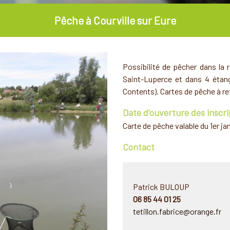
Pêche à Courville sur Eure
Possibilité de pêcher dans la
Saint-Luperce et dans 4 étang
Contents). Cartes de pêche à re
Date d’ouverture des inscri
Carte de pêche valable du 1er ja
Contact
Patrick BULOUP
06 85 44 01 25
tetillon.fabrice@orange.fr