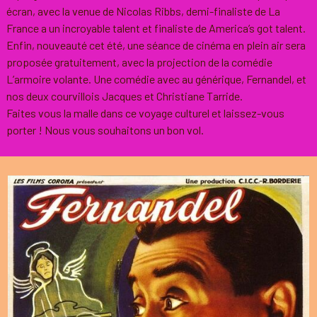
écran, avec la venue de Nicolas Ribbs, demi-finaliste de La
France a un incroyable talent et finaliste de America’s got talent.
Enfin, nouveauté cet été, une séance de cinéma en plein air sera
proposée gratuitement, avec la projection de la comédie
L’armoire volante. Une comédie avec au générique, Fernandel, et
nos deux courvillois Jacques et Christiane Tarride.
Faites vous la malle dans ce voyage culturel et laissez-vous
porter ! Nous vous souhaitons un bon vol.