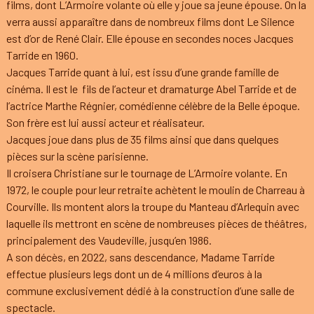
films, dont L’Armoire volante où elle y joue sa jeune épouse. On la
verra aussi apparaître dans de nombreux films dont Le Silence
est d’or de René Clair. Elle épouse en secondes noces Jacques
Tarride en 1960.
Jacques Tarride quant à lui, est issu d’une grande famille de
cinéma. Il est le fils de l’acteur et dramaturge Abel Tarride et de
l’actrice Marthe Régnier, comédienne célèbre de la Belle époque.
Son frère est lui aussi acteur et réalisateur.
Jacques joue dans plus de 35 films ainsi que dans quelques
pièces sur la scène parisienne.
Il croisera Christiane sur le tournage de L’Armoire volante. En
1972, le couple pour leur retraite achètent le moulin de Charreau à
Courville. Ils montent alors la troupe du Manteau d’Arlequin avec
laquelle ils mettront en scène de nombreuses pièces de théâtres,
principalement des Vaudeville, jusqu’en 1986.
A son décès, en 2022, sans descendance, Madame Tarride
effectue plusieurs legs dont un de 4 millions d’euros à la
commune exclusivement dédié à la construction d’une salle de
spectacle.