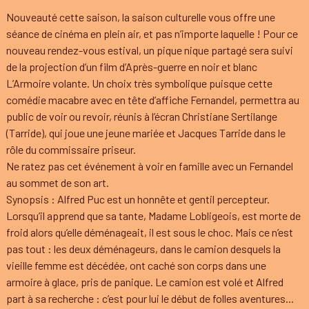
Nouveauté cette saison, la saison culturelle vous offre une
séance de cinéma en plein air, et pas n’importe laquelle ! Pour ce
nouveau rendez-vous estival, un pique nique partagé sera suivi
de la projection d’un film d’Après-guerre en noir et blanc
L’Armoire volante. Un choix très symbolique puisque cette
comédie macabre avec en tête d’affiche Fernandel, permettra au
public de voir ou revoir, réunis à l’écran Christiane Sertilange
(Tarride), qui joue une jeune mariée et Jacques Tarride dans le
rôle du commissaire priseur.
Ne ratez pas cet événement à voir en famille avec un Fernandel
au sommet de son art.
Synopsis : Alfred Puc est un honnête et gentil percepteur.
Lorsqu’il apprend que sa tante, Madame Lobligeois, est morte de
froid alors qu’elle déménageait, il est sous le choc. Mais ce n’est
pas tout : les deux déménageurs, dans le camion desquels la
vieille femme est décédée, ont caché son corps dans une
armoire à glace, pris de panique. Le camion est volé et Alfred
part à sa recherche : c’est pour lui le début de folles aventures...